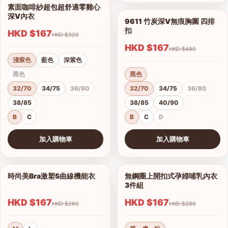
素面咖啡紗超包超舒適零雞心
1/14
深V內衣
9611 竹炭深V無痕胸圍 四排
1/7
扣
HKD $167
HKD $320
HKD $167
HKD $480
淺紫色
藍色
深紫色
黑色
黑色
32/70
34/75
36/80
32/70
34/75
36/80
38/85
38/85
40/90
B
C
B
C
D
加入購物車
加入購物車
查看圖片
查看圖片
時尚美Bra激塑S曲線機能衣
無鋼圈上開扣式孕婦哺乳內衣
1/2
1/3
3件組
HKD $167
HKD $167
港澳中文
HKD $260
HKD $280
English