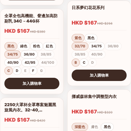
查看圖片
日系夢幻花花系列
1/11
全罩全包高機能、脅邊加高防
1/5
副乳 34C－44G杯
HKD $167
HKD $256
HKD $167
HKD $380
紫色
黑色
黑色
綠色
粉色
紅色
32/70
34/75
36/80
34/75
36/80
38/85
38/85
40/90
40/90
42/95
44/100
B
C
D
C
D
E
F
G
加入購物車
查看圖片
加入購物車
查看圖片
挪威森林集中調整型內衣
1/15
2250大罩杯全罩專案魅麗黑
1/14
旋風內衣。32-40,
HKD $167
HKD $320
C.D.E.F.G.H罩
HKD $167
HKD $420
深藍色
膚色
黑色