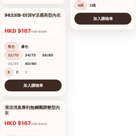
4碼
2碼
9623(B-D)深V涼感美型內衣
1/2
加入購物車
HKD $167
HKD $388
黑色
膚色
32/70
34/75
36/80
38/85
40/90
B
C
D
加入購物車
查看圖片
清涼消臭專利無鋼圈調整型內
1/9
衣
HKD $167
HKD $320