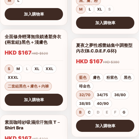
M
L
黑、膚、粉
M
L
XL
S
加入購物車
查看圖片
加入購物車
查看圖片
全面修身輕薄無痕鎖邊塑身衣
1/10
(兩套組)黑色＋淺膚色
夏夜之夢性感蕾絲集中調整型
1/15
內衣(B.C.D.E.F.G杯)
HKD $167
HKD $520
HKD $167
HKD $380
S
M
L
XL
XXL
XXXL
藍色
膚色
粉紫色
黑色
二套組黑色＋膚色＋內褲
啡金色
32/70
34/75
36/80
加入購物車
38/85
40/90
查看圖片
B
C
D
E
F
G
素面咖啡紗吸濕排汗無痕 T－
1/17
加入購物車
Shirt Bra
查看圖片
HKD $167
HKD $320