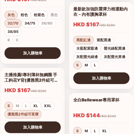
最新款加強防震彈力棉運動內
1/11
衣－內有護胸罩杯
灰色
粉色
粉紫色
黑色
32/70
34/75
36/80
HKD $167
HKD $280
38/85
B
C
黑配紅邊
紫配黑邊
水藍配紫藍邊
螢光綠配黑邊
加入購物車
灰配螢光綠邊
灰配螢光黃邊
查看圖片
S
M
L
主播推薦!專利薄杯無鋼圈 手
1/2
加入購物車
工鈎花Y背(優雅黑2件組可夜
查看圖片
寢)
HKD $167
HKD $280
全白Bellewear專用罩杯
1/3
S
M
L
XL
XXL
優雅黑2件組可夜寢
HKD $144
HKD $240
加入購物車
S
M
L
XL
查看圖片