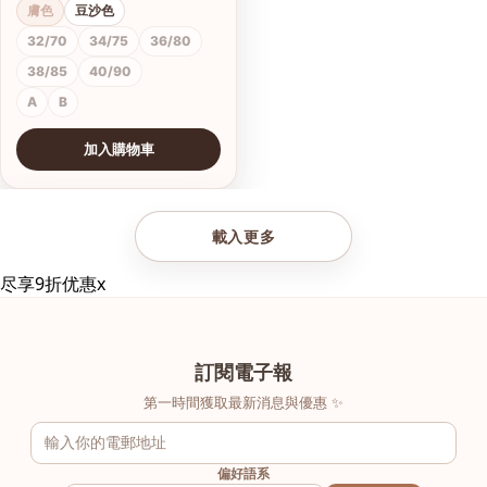
膚色
豆沙色
32/70
34/75
36/80
38/85
40/90
A
B
加入購物車
查看圖片
載入更多
尽享9折优惠
x
訂閱電子報
第一時間獲取最新消息與優惠 ✨
偏好語系