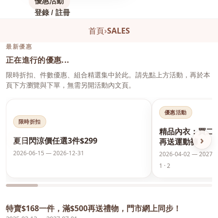
優惠活動
登錄 / 註冊
首頁
›
SALES
最新優惠
正在進行的優惠...
限時折扣、件數優惠、組合精選集中於此。請先點上方活動，再於本
頁下方瀏覽與下單，無需另開活動內文頁。
優惠活動
限時折扣
精品內衣：買二
‹
›
夏日閃涼價任選3件$299
再送運動褲
2026-06-15 — 2026-12-31
2026-04-02 — 2027-0
1 · 2
特賣$168一件，滿$500再送禮物，門市網上同步！