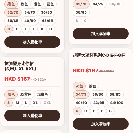
黑色
粉色
橙色
藍色
32/70
34/75
36/80
32/70
34/75
36/80
38/85
38/85
40/90
42/95
B
C
C
D
E
F
G
H
加入購物車
查看圖片
加入購物車
查看圖片
超薄大罩杯系列C·D·E·F·G杯
1/12
抹胸塑身迷你裙
1/4
(S,M,L,XL,XXL)
HKD $167
HKD $380
HKD $167
HKD $320
灰色
紫色
黑色
粉紫色
淺膚色
34/75
36/80
38/85
S
M
L
XL
XXL
40/90
42/95
44/100
C
D
E
F
G
加入購物車
查看圖片
加入購物車
查看圖片