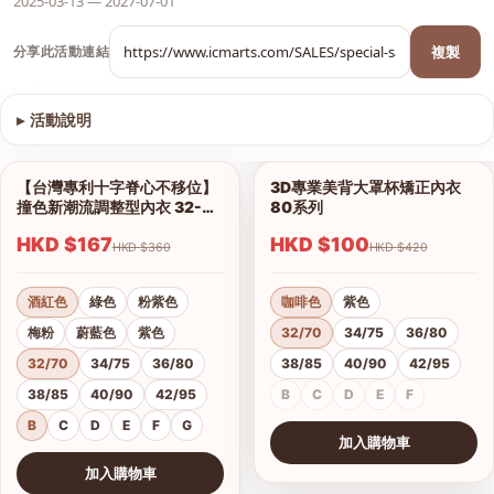
2025-03-13 — 2027-07-01
複製
分享此活動連結
▸
活動說明
查看圖片
【台灣專利十字脊心不移位】
3D專業美背大罩杯矯正內衣
1/12
1/6
撞色新潮流調整型內衣 32-42
80系列
B、C、D、E、F、G杯
HKD $167
HKD $100
HKD $360
HKD $420
酒紅色
綠色
粉紫色
咖啡色
紫色
梅粉
蔚藍色
紫色
32/70
34/75
36/80
32/70
34/75
36/80
38/85
40/90
42/95
38/85
40/90
42/95
B
C
D
E
F
B
C
D
E
F
G
加入購物車
查看圖片
加入購物車