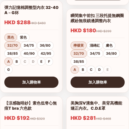
查看圖片
彈力記憶棉調整型內衣 32-40
1/18
A－G杯
瞬間集中前扣 三段托提無鋼圈
1/9
繽紛無痕鎖邊調整內衣
HKD $288
HKD $480
HKD $180
HKD $299
黑色
紫色
32/70
34/75
36/80
檸檬黃
淺磚紅
膚色
38/85
40/90
42/95
32/70
34/75
36/80
A
B
C
D
E
F
38/85
G
A
B
C
D
E
加入購物車
加入購物車
查看圖片
查看圖片
【涼感咖啡紗】素色低脊心無
美胸深V溝集中、美背高機能
1/18
1/16
痕T bra 六色款
矯正內衣。C.D.E罩
HKD $192
HKD $281
HKD $320
HKD $468