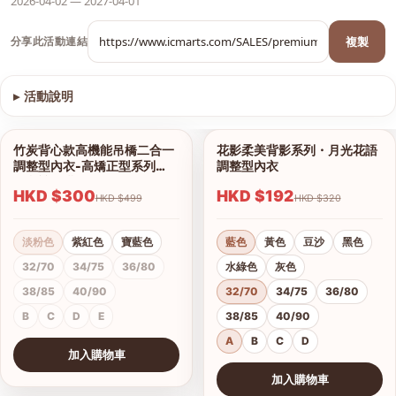
2026-04-02 — 2027-04-01
複製
分享此活動連結
▸
活動說明
查看圖片
竹炭背心款高機能吊橋二合一
花影柔美背影系列・月光花語
1/13
1/18
調整型內衣-高矯正型系列
調整型內衣
（內褲另購）
HKD $300
HKD $192
HKD $499
HKD $320
淡粉色
紫紅色
寶藍色
藍色
黃色
豆沙
黑色
32/70
34/75
36/80
水綠色
灰色
38/85
40/90
32/70
34/75
36/80
B
C
D
E
38/85
40/90
A
B
C
D
加入購物車
查看圖片
加入購物車