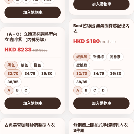
加入購物車
查看圖片
加入購物車
查看圖片
Bast芭絲媞 無鋼圈裸感記憶內
1/15
衣
（A－C）立體罩杯調整型內
1/5
衣 咖啡紫 （內褲另購）
HKD $180
HKD $299
HKD $233
HKD $388
經典黑
迷情棕
高雅紫
黑色
紫色
橙色
蜜桃粉
32/70
34/75
36/80
32/70
34/75
36/80
38/85
38/85
A
B
C
A
B
C
D
加入購物車
加入購物車
查看圖片
查看圖片
古典美背咖啡紗調整型內衣
無鋼圈上開扣式孕婦哺乳內衣
1/19
1/3
3件組