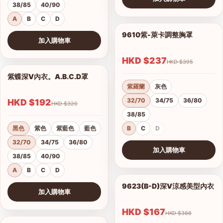
38/85
40/90
查看圖片
A
B
C
D
9610紫-萊卡調整胸罩
1/17
加入購物車
查看圖片
HKD $237
HKD $395
紫蝶深V內衣。A.B.C.D罩
1/15
紫羅蘭
灰色
32/70
34/75
36/80
HKD $192
HKD $320
38/85
黑色
紫色
紫藍色
藍色
B
C
D
32/70
34/75
36/80
加入購物車
38/85
40/90
查看圖片
A
B
C
D
9623(B-D)深V涼感美型內衣
1/2
加入購物車
港澳中文
查看圖片
English
HKD $167
HKD $388