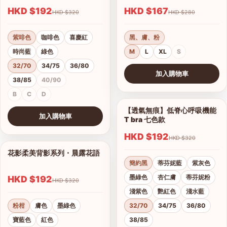
HKD $192
HKD $167
HKD $320
HKD $280
紫啡色
咖啡色
喜慶紅
黑、膚、粉
時尚藍
綠色
M
L
XL
S
32/70
34/75
36/80
加入購物車
38/85
40/90
查看圖片
B
C
D
【透氣無痕】低脊心呼吸機能
1/28
加入購物車
T bra 七色款
查看圖片
HKD $192
HKD $320
花影柔美背影系列・晨露花語
1/21
簡約黑
蒂芬妮藍
紫灰色
墨綠色
杏仁膚
蒂芬妮粉
HKD $192
HKD $320
淺紫色
艷紅色
淺水藍
粉柑
膚色
墨綠色
32/70
34/75
36/80
寶藍色
紅色
38/85