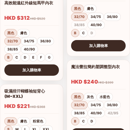
高效能遠紅外線短馬甲內衣
1/14
黑色
膚色
32/70
34/75
36/80
HKD $312
HKD $520
38/85
40/90
黑色
膚色
B
C
D
32/70
34/75
36/80
加入購物車
38/85
40/90
查看圖片
B
C
D
E
F
G
魔法蕾拉簡約塑調整型內衣
1/10
加入購物車
查看圖片
HKD $240
HKD $399
吸濕排汗蝴蝶袖短背心
1/4
(M~XXL)
黑色
灰色
水藍色
32/70
34/75
36/80
HKD $221
HKD $368
38/85
40/90
42/95
黑色
膚色
粉紫色
B
C
D
S
M
L
XL
XXL