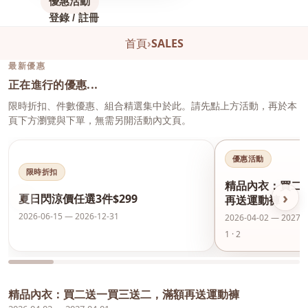
優惠活動
登錄 / 註冊
首頁
›
SALES
最新優惠
正在進行的優惠...
限時折扣、件數優惠、組合精選集中於此。請先點上方活動，再於本
頁下方瀏覽與下單，無需另開活動內文頁。
優惠活動
限時折扣
精品內衣：買二
‹
›
夏日閃涼價任選3件$299
再送運動褲
2026-06-15 — 2026-12-31
2026-04-02 — 2027-0
1 · 2
精品內衣：買二送一買三送二，滿額再送運動褲