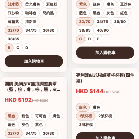
淺水藍
柔光膚色
彩虹粉
紫色
綠色
膚色
豆沙色
豆沙粉
咖啡色
簡約黑
藍色
黑色
灰色
紅色
蓮藕紫
清新灰
32/70
34/75
36/80
32/70
34/75
36/80
38/85
40/90
38/85
C
D
E
B
C
D
加入購物車
查看圖片
加入購物車
查看圖片
專利連結式蝴蝶薄杯杯模(四件
1/2
組)
團購 美胸深V無痕調整胸罩
1/17
（藍，粉，膚，棕，黑，灰）
HKD $144
HKD $240
集中托高運動可穿
HKD $192
HKD $320
白色
膚色
黑色
粉色
可可色
膚色
1號杯模
2號杯模
藍色
灰色
紫色
3號杯模
32/70
34/75
36/80
加入購物車