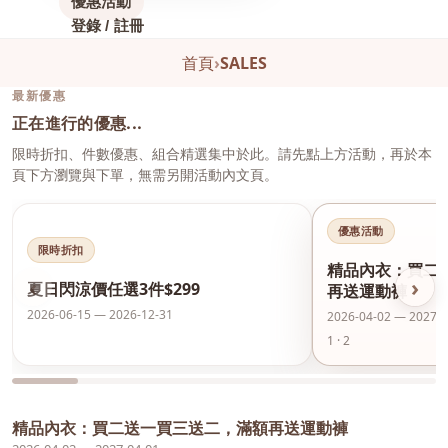
優惠活動
登錄 / 註冊
首頁
›
SALES
最新優惠
正在進行的優惠...
限時折扣、件數優惠、組合精選集中於此。請先點上方活動，再於本
頁下方瀏覽與下單，無需另開活動內文頁。
優惠活動
限時折扣
精品內衣：買二
‹
›
夏日閃涼價任選3件$299
再送運動褲
2026-06-15 — 2026-12-31
2026-04-02 — 2027-0
1 · 2
精品內衣：買二送一買三送二，滿額再送運動褲