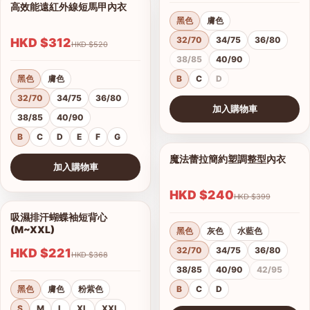
高效能遠紅外線短馬甲內衣
1/14
黑色
膚色
32/70
34/75
36/80
HKD $312
HKD $520
38/85
40/90
黑色
膚色
B
C
D
32/70
34/75
36/80
加入購物車
38/85
40/90
查看圖片
B
C
D
E
F
G
魔法蕾拉簡約塑調整型內衣
1/10
加入購物車
查看圖片
HKD $240
HKD $399
吸濕排汗蝴蝶袖短背心
1/4
(M~XXL)
黑色
灰色
水藍色
32/70
34/75
36/80
HKD $221
HKD $368
38/85
40/90
42/95
黑色
膚色
粉紫色
B
C
D
S
M
L
XL
XXL