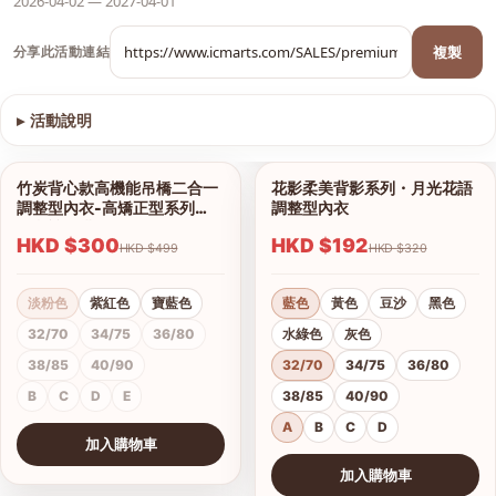
2026-04-02 — 2027-04-01
複製
分享此活動連結
▸
活動說明
查看圖片
竹炭背心款高機能吊橋二合一
花影柔美背影系列・月光花語
1/13
1/18
調整型內衣-高矯正型系列
調整型內衣
（內褲另購）
HKD $300
HKD $192
HKD $499
HKD $320
淡粉色
紫紅色
寶藍色
藍色
黃色
豆沙
黑色
32/70
34/75
36/80
水綠色
灰色
38/85
40/90
32/70
34/75
36/80
B
C
D
E
38/85
40/90
A
B
C
D
加入購物車
查看圖片
加入購物車