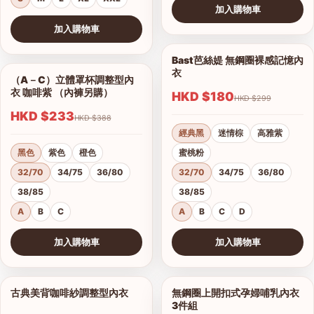
加入購物車
查看圖片
加入購物車
查看圖片
Bast芭絲媞 無鋼圈裸感記憶內
1/15
衣
（A－C）立體罩杯調整型內
1/5
衣 咖啡紫 （內褲另購）
HKD $180
HKD $299
HKD $233
HKD $388
經典黑
迷情棕
高雅紫
黑色
紫色
橙色
蜜桃粉
32/70
34/75
36/80
32/70
34/75
36/80
38/85
38/85
A
B
C
A
B
C
D
加入購物車
加入購物車
查看圖片
查看圖片
古典美背咖啡紗調整型內衣
無鋼圈上開扣式孕婦哺乳內衣
1/19
1/3
3件組