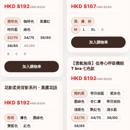
HKD $192
HKD $167
HKD $320
HKD $280
紫啡色
咖啡色
喜慶紅
黑、膚、粉
時尚藍
綠色
M
L
XL
S
32/70
34/75
36/80
加入購物車
38/85
40/90
查看圖片
B
C
D
【透氣無痕】低脊心呼吸機能
1/28
加入購物車
T bra 七色款
查看圖片
HKD $192
HKD $320
花影柔美背影系列・晨露花語
1/21
簡約黑
蒂芬妮藍
紫灰色
墨綠色
杏仁膚
蒂芬妮粉
HKD $192
HKD $320
淺紫色
艷紅色
淺水藍
粉柑
膚色
墨綠色
32/70
34/75
36/80
寶藍色
紅色
38/85