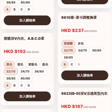
38/85
40/90
查看圖片
A
B
C
D
9610紫-萊卡調整胸罩
1/17
加入購物車
查看圖片
HKD $237
HKD $395
紫蝶深V內衣。A.B.C.D罩
1/15
紫羅蘭
灰色
32/70
34/75
36/80
HKD $192
HKD $320
38/85
黑色
紫色
紫藍色
藍色
B
C
D
32/70
34/75
36/80
加入購物車
38/85
40/90
查看圖片
A
B
C
D
9623(B-D)深V涼感美型內衣
1/2
加入購物車
港澳中文
查看圖片
English
HKD $167
HKD $388