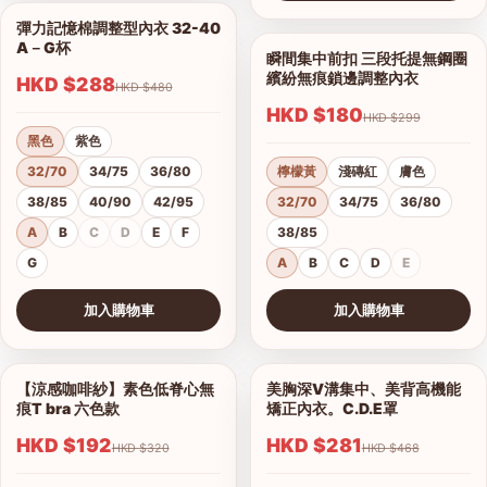
查看圖片
彈力記憶棉調整型內衣 32-40
1/18
A－G杯
瞬間集中前扣 三段托提無鋼圈
1/9
繽紛無痕鎖邊調整內衣
HKD $288
HKD $480
HKD $180
HKD $299
黑色
紫色
32/70
34/75
36/80
檸檬黃
淺磚紅
膚色
38/85
40/90
42/95
32/70
34/75
36/80
A
B
C
D
E
F
38/85
G
A
B
C
D
E
加入購物車
加入購物車
查看圖片
查看圖片
【涼感咖啡紗】素色低脊心無
美胸深V溝集中、美背高機能
1/18
1/16
痕T bra 六色款
矯正內衣。C.D.E罩
HKD $192
HKD $281
HKD $320
HKD $468