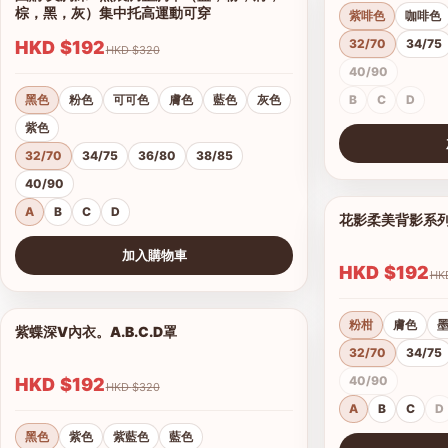
棕，黑，灰）集中托高運動可穿
紫啡色
咖啡色
32/70
34/75
HKD $192
HKD $320
40/90
黑色
粉色
可可色
膚色
藍色
灰色
B
C
D
紫色
32/70
34/75
36/80
38/85
查看圖片
40/90
A
B
C
D
花影柔美背影系
加入購物車
HKD $192
查看圖片
粉柑
膚色
紫蝶深V內衣。A.B.C.D罩
1/15
32/70
34/75
40/90
HKD $192
HKD $320
A
B
C
D
黑色
紫色
紫藍色
藍色