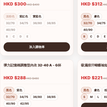
HKD $300
HKD $312
HKD $499
淡粉色
紫紅色
寶藍色
黑色
膚色
32/70
34/75
36/80
38/85
32/70
34/75
40/90
40/90
B
C
D
E
B
C
D
E
加入購物車
查看圖片
查看圖片
彈力記憶棉調整型內衣 32-40 A－G杯
吸濕排汗蝴蝶袖短背
1/18
HKD $288
HKD $221
HKD $480
黑色
紫色
黑色
膚色
32/70
34/75
36/80
38/85
S
M
L
X
40/90
42/95