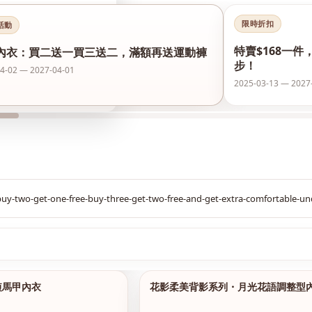
限時折扣
活動
特賣$168一件
內衣：買二送一買三送二，滿額再送運動褲
步！
4-02 — 2027-04-01
2025-03-13 — 2027
$299
短馬甲內衣
花影柔美背影系列・月光花語調整型
1/14