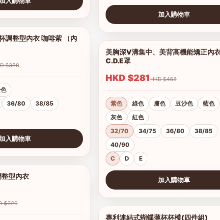
加入購物車
加入購物車
查看圖片
調整型內衣 咖啡紫 （內
1/5
美胸深V溝集中、美背高機能矯正內
C.D.E罩
HKD $388
HKD $281
HKD $468
橙色
36/80
38/85
紫色
綠色
膚色
豆沙色
藍色
灰色
紅色
32/70
34/75
36/80
38/85
加入購物車
40/90
C
D
E
調整型內衣
1/19
加入購物車
查看圖片
HKD $320
專利連結式蝴蝶薄杯杯模(四件組)