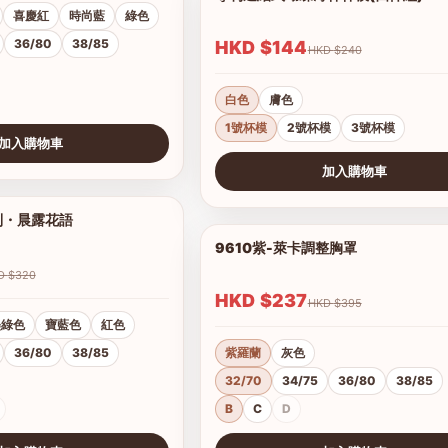
喜慶紅
時尚藍
綠色
36/80
38/85
HKD $144
HKD $240
白色
膚色
1號杯模
2號杯模
3號杯模
加入購物車
加入購物車
查看圖片
列・晨露花語
1/21
9610紫-萊卡調整胸罩
HKD $320
HKD $237
HKD $395
墨綠色
寶藍色
紅色
36/80
38/85
紫羅蘭
灰色
32/70
34/75
36/80
38/85
B
C
D