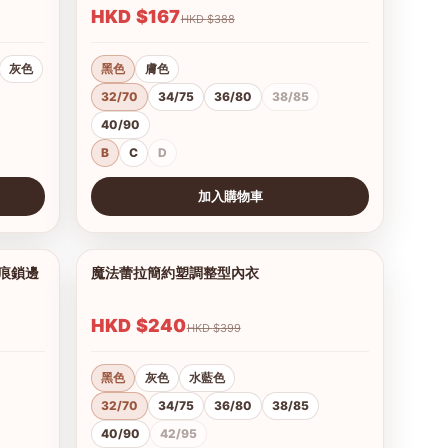
HKD $167
HKD $388
灰色
黑色
膚色
32/70
34/75
36/80
38/85
40/90
B
C
D
加入購物車
查看圖片
無痕鎖邊
魔法蕾拉簡約塑調整型內衣
1/9
1/10
HKD $240
HKD $399
黑色
灰色
水藍色
32/70
34/75
36/80
38/85
40/90
42/95