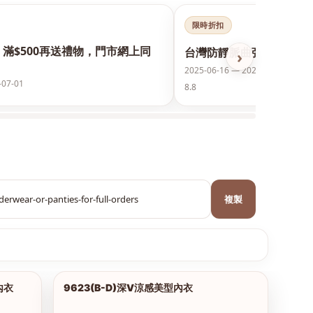
限時折扣
，滿$500再送禮物，門市網上同
台灣防靜脈曲張襪保護美腿
›
2025-06-16 — 2026-12-31
-07-01
8.8
複製
內衣
9623(B-D)深V涼感美型內衣
1/18
1/2