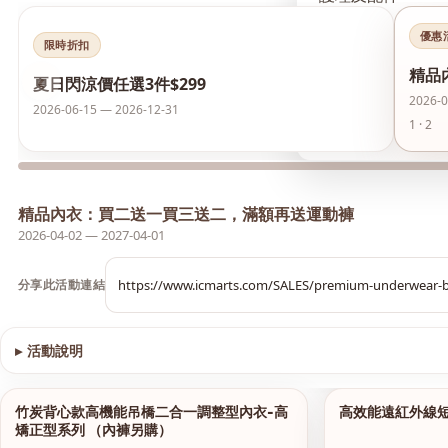
優惠
襪類
限時折扣
精品
‹
夏日閃涼價任選3件$299
護膚品
2026-0
2026-06-15 — 2026-12-31
1 · 2
夏日閃涼價 任選3件
精品內衣：買二送一買三送二，滿額再送運動褲
2026-04-02 — 2027-04-01
分享此活動連結
▸
活動說明
查看圖片
竹炭背心款高機能吊橋二合一調整型內衣-高
高效能遠紅外線
1/13
矯正型系列 （內褲另購）