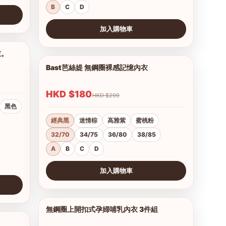
B
C
D
加入購物車
查看圖片
衣。
1/16
Bast芭絲媞 無鋼圈裸感記憶內衣
1/15
HKD $180
HKD $299
黑色
經典黑
迷情棕
高雅紫
蜜桃粉
32/70
34/75
36/80
38/85
A
B
C
D
加入購物車
查看圖片
無鋼圈上開扣式孕婦哺乳內衣 3件組
1/3
1/2