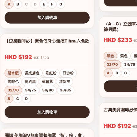
A
B
C
D
E
F
G
查看圖片
加入購物車
（A－C）立體罩杯
查看圖片
褲另購）
HKD $233
【涼感咖啡紗】素色低脊心無痕T bra 六色款
1/18
黑色
紫色
HKD $192
HKD $320
32/70
34/75
淺水藍
柔光膚色
彩虹粉
豆沙粉
A
B
C
咖啡色
簡約黑
蓮藕紫
清新灰
32/70
34/75
36/80
38/85
查看圖片
B
C
D
古典美背咖啡紗
加入購物車
查看圖片
HKD $192
團購 美胸深V無痕調整胸罩（藍，粉，膚，
1/17