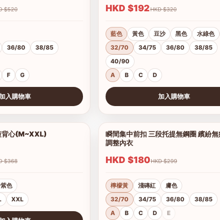
HKD $192
HKD $520
HKD $320
藍色
黃色
豆沙
黑色
水綠色
36/80
38/85
32/70
34/75
36/80
38/85
40/90
F
G
A
B
C
D
加入購物車
加入購物車
查看圖片
心(M~XXL)
瞬間集中前扣 三段托提無鋼圈 繽紛
1/4
調整內衣
HKD $180
HKD $368
HKD $299
粉紫色
檸檬黃
淺磚紅
膚色
L
XXL
32/70
34/75
36/80
38/85
A
B
C
D
E