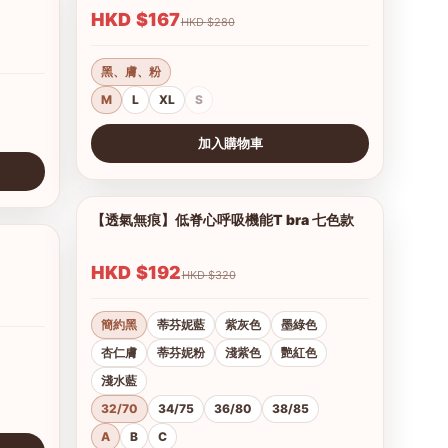
HKD $167
HKD $280
黑、膚、粉
M
L
XL
S
加入購物車
查看圖片
【透氣無痕】低脊心呼吸機能T bra 七色款
1/28
1/17
HKD $192
HKD $320
簡約黑
蒂芬妮藍
紫灰色
墨綠色
杏仁膚
蒂芬妮粉
淺紫色
艷紅色
淺水藍
32/70
34/75
36/80
38/85
A
B
C