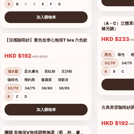
A
B
C
D
E
F
G
查看圖片
加入購物車
（A－C）立體罩杯
查看圖片
褲另購）
HKD $233
【涼感咖啡紗】素色低脊心無痕T bra 六色款
1/18
黑色
紫色
HKD $192
HKD $320
32/70
34/75
淺水藍
柔光膚色
彩虹粉
豆沙粉
A
B
C
咖啡色
簡約黑
蓮藕紫
清新灰
32/70
34/75
36/80
38/85
查看圖片
B
C
D
古典美背咖啡紗
加入購物車
查看圖片
HKD $192
團購 美胸深V無痕調整胸罩（藍，粉，膚，
1/17