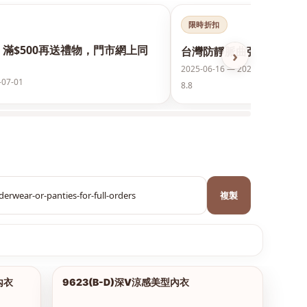
限時折扣
，滿$500再送禮物，門市網上同
台灣防靜脈曲張襪保護美腿
›
2025-06-16 — 2026-12-31
-07-01
8.8
複製
內衣
9623(B-D)深V涼感美型內衣
1/18
1/2