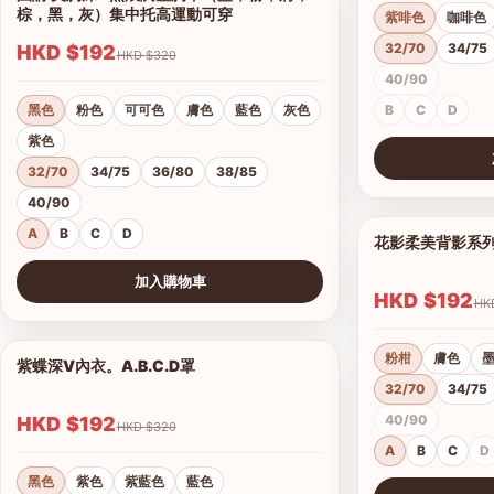
棕，黑，灰）集中托高運動可穿
紫啡色
咖啡色
32/70
34/75
HKD $192
HKD $320
40/90
黑色
粉色
可可色
膚色
藍色
灰色
B
C
D
紫色
32/70
34/75
36/80
38/85
查看圖片
40/90
A
B
C
D
花影柔美背影系
加入購物車
HKD $192
查看圖片
粉柑
膚色
紫蝶深V內衣。A.B.C.D罩
1/15
32/70
34/75
40/90
HKD $192
HKD $320
A
B
C
D
黑色
紫色
紫藍色
藍色