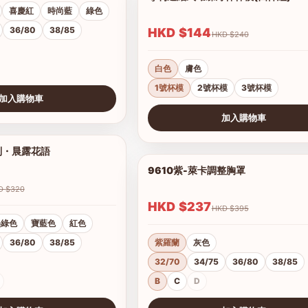
喜慶紅
時尚藍
綠色
36/80
38/85
HKD $144
HKD $240
白色
膚色
1號杯模
2號杯模
3號杯模
加入購物車
加入購物車
查看圖片
列・晨露花語
1/21
9610紫-萊卡調整胸罩
HKD $320
HKD $237
HKD $395
墨綠色
寶藍色
紅色
36/80
38/85
紫羅蘭
灰色
32/70
34/75
36/80
38/85
B
C
D