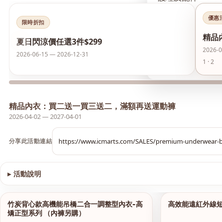
優惠
襪類
限時折扣
精品
‹
夏日閃涼價任選3件$299
護膚品
2026-0
2026-06-15 — 2026-12-31
1 · 2
夏日閃涼價 任選3件
精品內衣：買二送一買三送二，滿額再送運動褲
2026-04-02 — 2027-04-01
分享此活動連結
▸
活動說明
查看圖片
竹炭背心款高機能吊橋二合一調整型內衣-高
高效能遠紅外線
1/13
矯正型系列 （內褲另購）