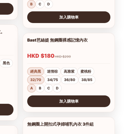
B
C
D
加入購物車
查看圖片
衣。
1/16
Bast芭絲媞 無鋼圈裸感記憶內衣
1/15
HKD $180
HKD $299
黑色
經典黑
迷情棕
高雅紫
蜜桃粉
32/70
34/75
36/80
38/85
A
B
C
D
加入購物車
查看圖片
無鋼圈上開扣式孕婦哺乳內衣 3件組
1/3
1/2