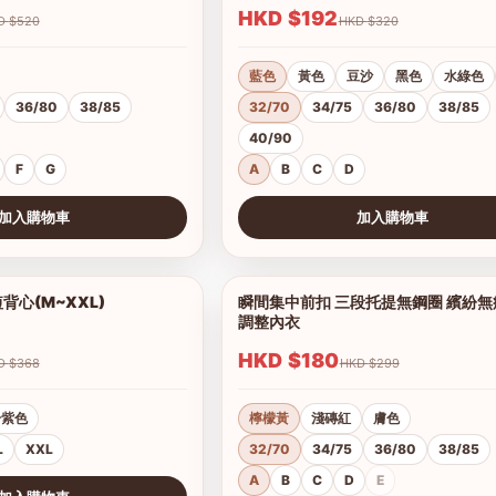
HKD $192
HKD $520
HKD $320
藍色
黃色
豆沙
黑色
水綠色
36/80
38/85
32/70
34/75
36/80
38/85
40/90
F
G
A
B
C
D
加入購物車
加入購物車
查看圖片
心(M~XXL)
瞬間集中前扣 三段托提無鋼圈 繽紛
1/4
調整內衣
HKD $180
HKD $368
HKD $299
粉紫色
檸檬黃
淺磚紅
膚色
L
XXL
32/70
34/75
36/80
38/85
A
B
C
D
E