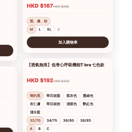
HKD $167
HKD $280
黑、膚、粉
M
L
XL
S
加入購物車
查看圖片
【透氣無痕】低脊心呼吸機能T bra 七色款
1/28
1/17
HKD $192
HKD $320
簡約黑
蒂芬妮藍
紫灰色
墨綠色
杏仁膚
蒂芬妮粉
淺紫色
艷紅色
淺水藍
32/70
34/75
36/80
38/85
A
B
C