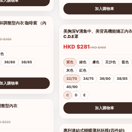
加入購物車
加入購物車
查看圖片
調整型內衣 咖啡紫 （內
1/5
美胸深V溝集中、美背高機能矯正內
C.D.E罩
HKD $388
HKD $281
HKD $468
橙色
36/80
38/85
紫色
綠色
膚色
豆沙色
藍色
灰色
紅色
32/70
34/75
36/80
38/85
加入購物車
40/90
C
D
E
調整型內衣
1/19
加入購物車
查看圖片
HKD $320
專利連結式蝴蝶薄杯杯模(四件組)