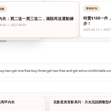
限時折扣
活動
特賣$168一件
內衣：買二送一買三送二，滿額再送運動褲
步！
4-02 — 2027-04-01
2025-03-13 — 2027
$299
短馬甲內衣
花影柔美背影系列・月光花語調整型
1/14