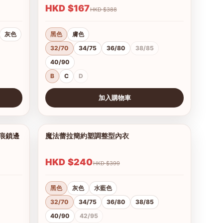
HKD $167
HKD $388
灰色
黑色
膚色
32/70
34/75
36/80
38/85
40/90
B
C
D
加入購物車
查看圖片
無痕鎖邊
魔法蕾拉簡約塑調整型內衣
1/9
1/10
HKD $240
HKD $399
黑色
灰色
水藍色
32/70
34/75
36/80
38/85
40/90
42/95