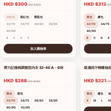
HKD $300
HKD $312
HKD $499
淡粉色
紫紅色
寶藍色
黑色
膚色
32/70
34/75
36/80
38/85
32/70
34/75
40/90
40/90
B
C
D
E
B
C
D
E
加入購物車
查看圖片
查看圖片
彈力記憶棉調整型內衣 32-40 A－G杯
吸濕排汗蝴蝶袖短背
1/18
HKD $288
HKD $221
HKD $480
黑色
紫色
黑色
膚色
32/70
34/75
36/80
38/85
S
M
L
X
40/90
42/95